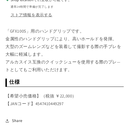
ハ
ハ
通常24時間で準備が完了します
ン
ン
ストア情報を表示する
ド
ド
グ
グ
「GFX100S」用のハンドグリップです。
リ
リ
ッ
ッ
金属性のハンドグリップにより、高いホールドを発揮。
プ
プ
大型のズームレンズなどを装着して撮影する際の手ブレを
MHG-
MHG-
大幅に軽減します。
GFX
GFX
アルカスイス互換のクイックシューを使用する際のプレ—
S
S
トとしてもご利用いただけます。
の
の
数
数
仕様
量
量
を
を
【希望小売価格】（税抜 ￥22,000）
減
増
【JANコード】4547410449297
ら
や
す
す
Share