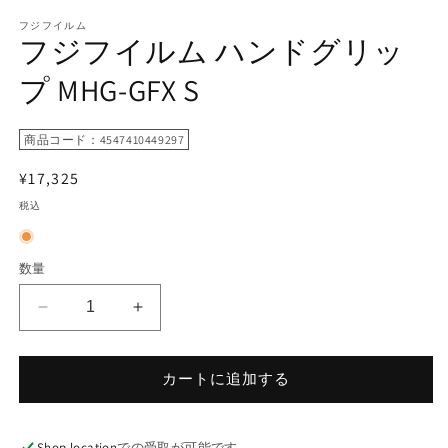
ー
フジフイルム
ダ
フジフイルム ハンドグリッ
ル
で
プ MHG-GFX S
メ
デ
ィ
商品コード：4547410449297
ア
(1)
を
通
¥17,325
開
常
税込
く
価
格
数量
フ
フ
ジ
ジ
フ
フ
カートに追加する
イ
イ
ル
ル
ム
ム
Shop location
での受取が可能です。