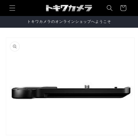
コンテ
ンツに
ー
進む
ト
トキワカメラのオンラインショップへようこそ
商品情
報にス
キップ
モ