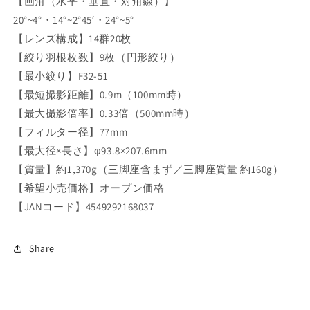
【画角（水平・垂直・対角線）】
20°~4°・14°~2°45′・24°~5°
【レンズ構成】14群20枚
【絞り羽根枚数】9枚（円形絞り）
【最小絞り】F32-51
【最短撮影距離】0.9m（100mm時）
【最大撮影倍率】0.33倍（500mm時）
【フィルター径】77mm
【最大径×長さ】φ93.8×207.6mm
【質量】約1,370g（三脚座含まず／三脚座質量 約160g）
【希望小売価格】オープン価格
【JANコード】4549292168037
Share