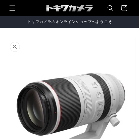
コンテ
ンツに
ー
進む
ト
トキワカメラのオンラインショップへようこそ
商品情
報にス
キップ