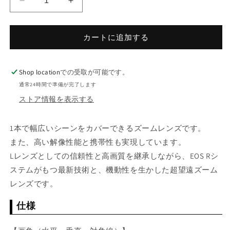
キ
キ
ヤ
ヤ
ノ
ノ
カートに追加する
ン
ン
RF
RF
100-
100-
Shop location
での受取が可能です。
500mm
500mm
通常24時間で準備が完了します
F4.5-
F4.5-
7.1
7.1
ストア情報を表示する
L
L
IS
IS
1本で幅広いシーンをカバーできるズームレンズです。
USM
USM
の
の
また、高い解像性能と携帯性も実現しています。
数
数
Lレンズとしての信頼性と高画質を継承しながら、EOS Rシ
量
量
ステムがもつ最新技術と、機動性を生かした超望遠ズーム
を
を
レンズです。
減
増
ら
や
仕様
す
す