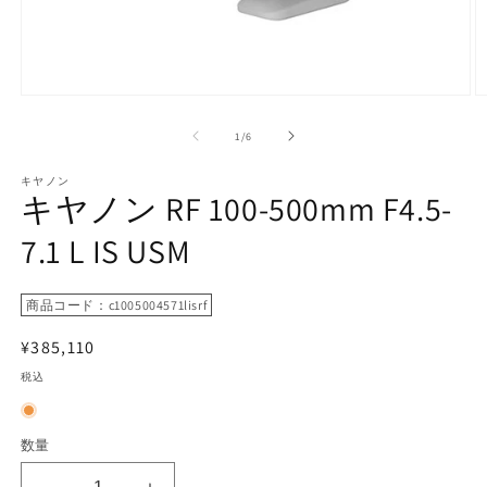
モ
ー
の
1
/
6
ダ
ル
で
キヤノン
キヤノン RF 100-500mm F4.5-
メ
デ
7.1 L IS USM
ィ
ア
(1)
(2
を
商品コード：c1005004571lisrf
開
く
通
¥385,110
常
税込
価
格
数量