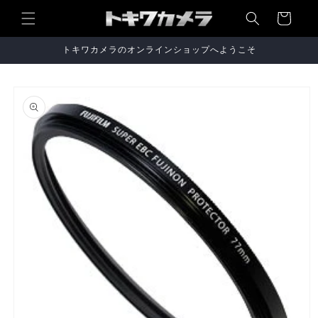
コンテ
ンツに
ー
進む
ト
トキワカメラのオンラインショップへようこそ
商品情
報にス
キップ