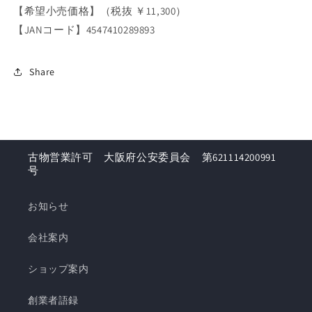
【希望小売価格】（税抜 ￥11,300）
量
量
を
を
【JANコード】4547410289893
減
増
ら
や
Share
す
す
古物営業許可 大阪府公安委員会 第621114200991
号
お知らせ
会社案内
ショップ案内
創業者語録