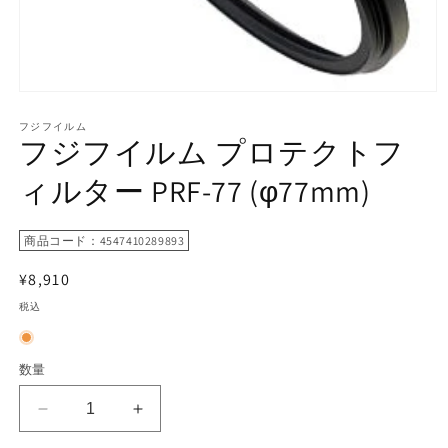
モ
ー
フジフイルム
ダ
フジフイルム プロテクトフ
ル
で
ィルター PRF-77 (φ77mm)
メ
デ
ィ
商品コード：4547410289893
ア
(1)
を
通
¥8,910
開
常
税込
く
価
格
数量
フ
フ
ジ
ジ