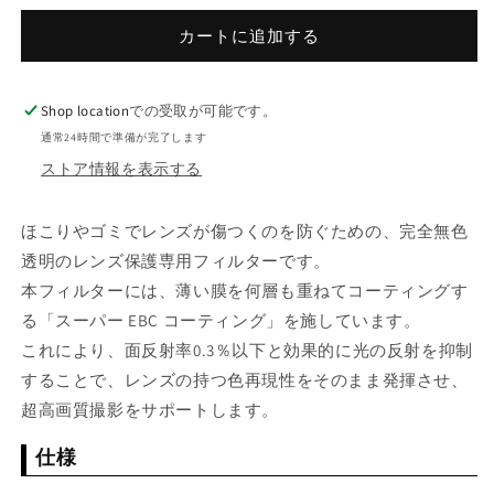
フ
フ
カートに追加する
イ
イ
ル
ル
ム
ム
Shop location
での受取が可能です。
プ
プ
通常24時間で準備が完了します
ロ
ロ
ストア情報を表示する
テ
テ
ク
ク
ほこりやゴミでレンズが傷つくのを防ぐための、完全無色
ト
ト
フ
フ
透明のレンズ保護専用フィルターです。
ィ
ィ
本フィルターには、薄い膜を何層も重ねてコーティングす
ル
ル
る「スーパー EBC コーティング」を施しています。
タ
タ
これにより、面反射率0.3％以下と効果的に光の反射を抑制
ー
ー
することで、レンズの持つ色再現性をそのまま発揮させ、
PRF-
PRF-
超高画質撮影をサポートします。
77
77
(φ77mm)
(φ77mm)
仕様
の
の
数
数