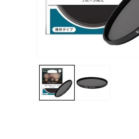
モ
ー
ダ
ル
で
メ
デ
ィ
ア
(1)
を
開
く