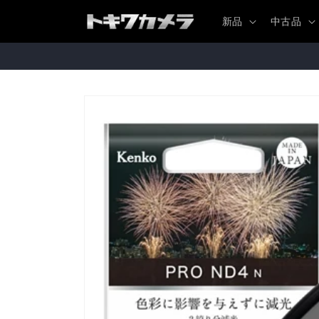
コンテ
ンツに
新品
中古品
進む
商品情
報にス
キップ