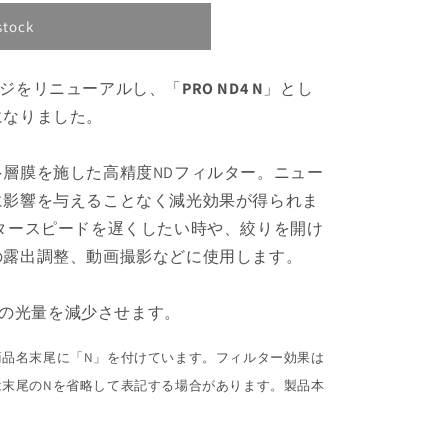
stock
ジをリニューアルし、「
PRO ND4 N
」とし
になりました。
層膜を施した高精度NDフィルター。ニュー
に影響を与えることなく減光効果が得られま
タースピードを遅くしたい時や、絞りを開け
の露出調整、動画撮影などに使用します。
り分の光量を減少させます。
商品名末尾に「N」を付けています。フィルター効果は
は末尾のNを省略して表記する場合があります。製品本