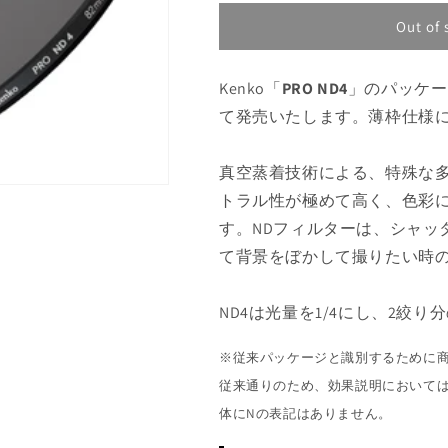
コ
コ
Out of 
ー
ー
49
49
S
S
Kenko「
PRO ND4
」のパッケー
PRO
PRO
て発売いたします。薄枠仕様
ND4
ND4
N
N
の
の
真空蒸着技術による、特殊な多
数
数
トラル性が極めて高く、色彩
量
量
す。NDフィルターは、シャッ
を
を
て背景をぼかして撮りたい時
減
増
ら
や
す
す
ND4は光量を1/4にし、2絞
※従来パッケージと識別するために
従来通りのため、効果説明において
体にNの表記はありません。