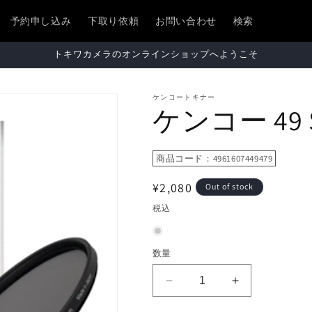
予約申し込み
下取り依頼
お問い合わせ
検索
トキワカメラのオンラインショップへようこそ
ケンコートキナー
ケンコー 49 S
商品コード：4961607449479
通
¥2,080
Out of stock
常
税込
価
格
数量
ケ
ケ
ン
ン