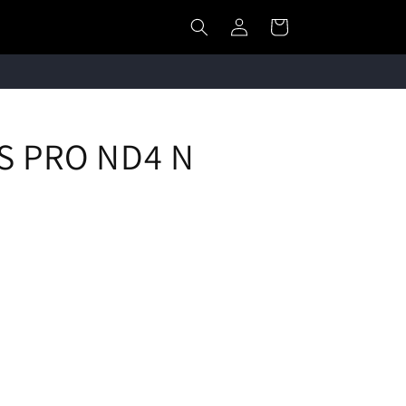
カ
グ
ー
イ
ト
ン
 PRO ND4 N