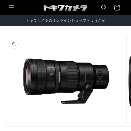
コンテ
ンツに
ー
進む
ト
トキワカメラのオンラインショップへようこそ
商品情
報にス
キップ
モ