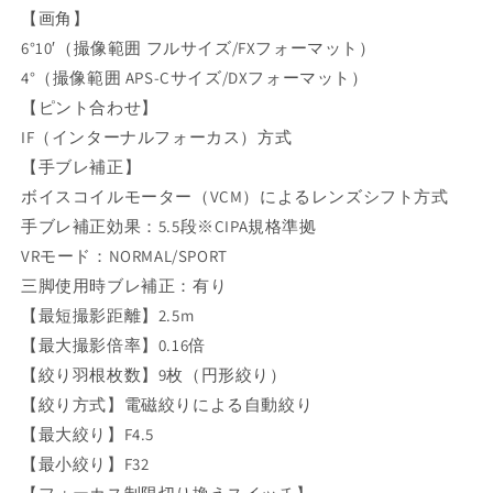
【画角】
6°10′（撮像範囲 フルサイズ/FXフォーマット）
4°（撮像範囲 APS-Cサイズ/DXフォーマット）
【ピント合わせ】
IF（インターナルフォーカス）方式
【手ブレ補正】
ボイスコイルモーター（VCM）によるレンズシフト方式
手ブレ補正効果：5.5段※CIPA規格準拠
VRモード：NORMAL/SPORT
三脚使用時ブレ補正：有り
【最短撮影距離】2.5m
【最大撮影倍率】0.16倍
【絞り羽根枚数】9枚（円形絞り）
【絞り方式】電磁絞りによる自動絞り
【最大絞り】F4.5
【最小絞り】F32