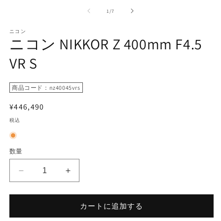
ー
の
1
/
7
ダ
ル
で
ニコン
ニコン NIKKOR Z 400mm F4.5
メ
デ
VR S
ィ
ア
(1)
(2
を
商品コード：nz40045vrs
開
く
通
¥446,490
常
税込
価
格
数量
ニ
ニ
コ
コ
ン
ン
カートに追加する
NIKKOR
NIKKOR
Z
Z