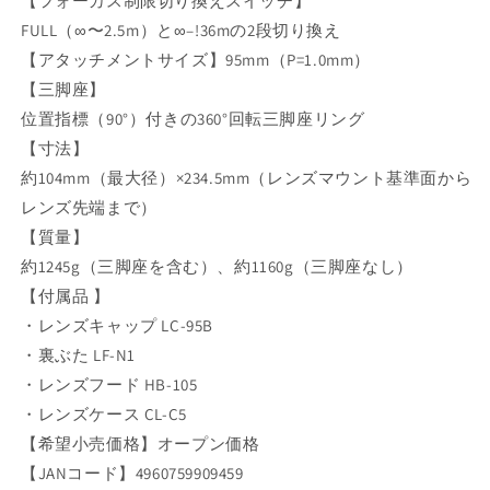
【フォーカス制限切り換えスイッチ】
FULL（∞〜2.5m）と∞–!36mの2段切り換え
【アタッチメントサイズ】95mm（P=1.0mm）
【三脚座】
位置指標（90°）付きの360°回転三脚座リング
【寸法】
約104mm（最大径）×234.5mm（レンズマウント基準面から
レンズ先端まで）
【質量】
約1245g（三脚座を含む）、約1160g（三脚座なし）
【付属品 】
・レンズキャップ LC-95B
・裏ぶた LF-N1
・レンズフード HB-105
・レンズケース CL-C5
【希望小売価格】オープン価格
【JANコード】4960759909459