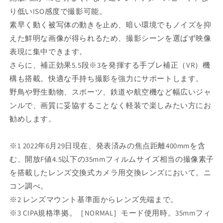
り低いISO感度で撮影可能。
素早く動く被写体の動きを止め、暗い環境でもノイズを抑
えた鮮明な画像が得られるため、撮影シーンを選ばず映像
表現に集中できます。
さらに、補正効果5.5段※3を発揮する手ブレ補正（VR）機
構も搭載。快適な手持ち撮影を強力にサポートします。
野鳥や野生動物、スポーツ、鉄道や航空機など幅広いジャ
ンルで、画質に妥協することなく軽装で楽しみたい方にお
勧めします。
※1 2022年6月29日現在、発表済みの焦点距離400mmを含
む、開放F値4.5以下の35mmフィルムサイズ相当の撮像素子
を搭載したレンズ交換式カメラ用交換レンズにおいて。ニ
コン調べ。
※2 レンズマウント基準面からレンズ先端まで。
※3 CIPA規格準拠。［NORMAL］モード使用時。35mmフィ