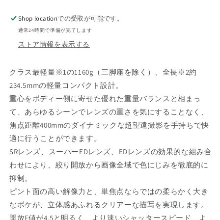
400mm
400mm
Shop location
での受取が可能です。
F4.5
F4.5
VR
VR
通常24時間で準備が完了します
S
S
ストア情報を表示する
の
の
数
数
クラス最軽量※1の1160g（三脚座を除く）、全長※2約
量
量
234.5mmの軽量コンパクト設計。
を
を
重心をボディー側に寄せた優れた重量バランスと相まっ
減
増
ら
や
て、あらゆるシーンでレンズの重さを気にすることなく、
す
す
焦点距離400mmのダイナミックな超望遠撮影を手持ちで快
適に行うことができます。
SRレンズ、スーパーEDレンズ、EDレンズの効果的な組み合
わせにより、絞り開放から画像全域で色にじみを徹底的に
抑制。
ピント面の高い解像力と、単焦点ならではの柔らかく大き
なボケが、立体感あふれるクリアーな描写を実現します。
開放F値が4.5と明るく、より速いシャッタースピード、よ